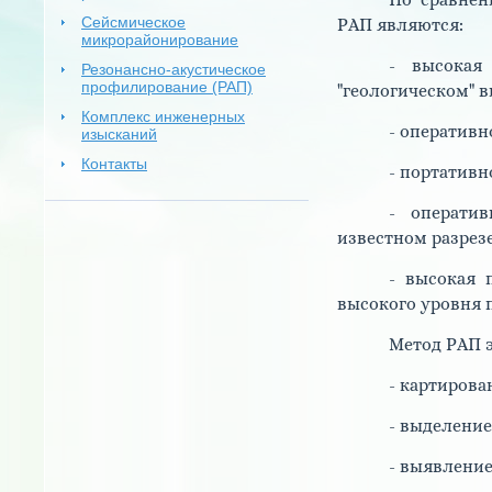
По сравнен
Сейсмическое
РАП являются:
микрорайонирование
- высокая
Резонансно-акустическое
профилирование (РАП)
"геологическом" в
Комплекс инженерных
- оперативн
изысканий
Контакты
- портативн
- операти
известном разрезе
- высокая 
высокого уровня
Метод РАП 
- картирова
- выделение
- выявлени