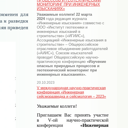
ПРОЦЕССОВ И ГЕОТЕХНИЧЕСКИЙ
МОНИТОРИНГ ПРИ ИНЖЕНЕРНЫХ
ИЗЫСКАНИЯХ»
рименен для
Уважаемые коллеги! 22 марта
2024
года редакция журнала
а и разведки
«Инженерные изыскания» совместно с
ООО «Институт геотехники и
мян приведен
инженерных изысканий в
строительстве» («ИГИИС»),
Ассоциацией «Инженерные изыскания в
строительстве» – Общероссийское
отраслевое объединение работодателей
(«АИИС»), Союзом изыскателей
проводит Общероссийскую научно-
практическую конференцию
«
Изучение
опасных природных процессов и
геотехнический мониторинг при
инженерных изысканиях
».
20.10.2023
V международная научно-практическая
конференция «Инженерная
сейсморазведка и сейсмология – 2023»
Уважаемые коллеги!
Приглашаем Вас принять участие
в
V
-ой научно-практической
конференции
«Инженерная