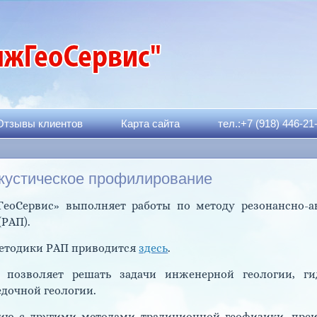
Отзывы клиентов
Карта сайта
тел.:+7 (918) 446-21
кустическое профилирование
оСервис» выполняет работы по методу резонансно-ак
РАП).
етодики РАП приводится
здесь
.
позволяет решать задачи инженерной геологии, гид
едочной геологии.