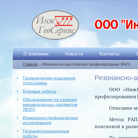
О компании
Новости
Контакты
Главная
Резонансно-акустическое профилирование (РАП)
Резонансно-а
Геодезические изыскания,
топосъёмка
ООО «ИнжГе
Буровые работы
профилирования (
Обследование на наличие
взрывоопасных предметов
Описание м
(ВОП)
Инженерно-геофизические
Метод РАП 
исследования
поисковой и разв
Георадиолокационные
работы