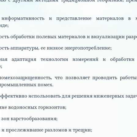
ию с другими методами традиционной геофизики, пре
 информативность и представление материалов в 
иде;
ость обработки полевых материалов и визуализации разр
ость аппаратуры, ее низкое энергопотребление;
вная адаптация технологии измерений и обработки
;
помехозащищенность, что позволяет проводить работы
 промышленных помех.
эффективно использовать для решения инженерных задач
ние водоносных горизонтов;
 зон карстообразования;
е и прослеживание разломов и трещин;