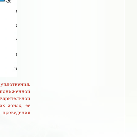
уплотнения,
й пониженной
варительной
их зонах, ее
е проведения